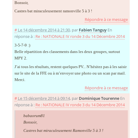
Bonsoir,
Castres bat miraculeusement ramonville 5 à 3 !
Répondre à ce message
#
Le 14 décembre 2014 à 21:30
,
par
Fabien Tanguy
En
réponse à :
Re : NATIONALE IV ronde 3 du 14 Décembre 2014
3-5-7-9 :)
Belle répartition des classements dans les deux groupes, surtout
MPY 2.
J’ai tous les résultats, restent quelques PV... N’hésitez pas à les saisir
sur le site de la FFE ou à m’envoyer une photo ou un scan par mail.
Merci.
Répondre à ce message
#
Le 15 décembre 2014 à 09:14
,
par
Dominique Tourenne
En
réponse à :
Re : NATIONALE IV ronde 3 du 14 Décembre 2014
babaorum81
Bonsoir,
Castres bat miraculeusement Ramonville 5 à 3 !