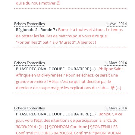
qui a du nous motiver 😉
Echecs Fontenilles
Avril 2014
Régionale 2 - Ronde 7 :
Bonsoir à toutes et à tous, Le temps
de poster les feuilles de matchs pour vous dire que
"Fontenilles 2" bat 4 à 0 "Muret 3". A bientôt !
Echecs Fontenilles
Mars 2014
PHASE REGIONALE COUPE LOUBATIERE (…) :
Philippe Saint-
Affrique en Midi-Pyrénées ? Pour les échecs, ce serait une
grande première ! Hélas, c’est ce qui fut décrété par le
directeur de coupe malgré les explications du club.... 😳 (…)
Echecs Fontenilles
Mars 2014
PHASE REGIONALE COUPE LOUBATIERE (…) :
Bonjour, A ce
jour, voici l’état des intentions de participation à la JCL du
30/03/2014 : [list] [*]CONDOM Confirmé [*]FONTENILLES
Confirmé [*]LOURES BAROUSSE Confirmé [*]MONTAUBAN