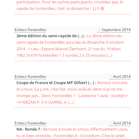
participation. Pour les autres participants, n’oubliez pas, le
rapide de Fontenilles, c’est ce dimanche ! :) J-5 😄
Echecs Fontenilles
Septembre 2014
3ème édition du semi-rapide de (…) :
La 3ème édition du
semi-rapide de Fontenilles aura lieu le dimanche 5 octobre
2014 : > Lieu : Espace Marcel Clermont, 21 rue du 19 Mars
1962 31470 Fontenilles > 7 rondes 2 x 25 minutes (…)
Echecs Fontenilles
Avril 2014
Coupe de France et Coupe MP Gilbert (…) :
Bonsoir à toutes
et à tous, Ça y est, c’est fait, nous voilà en demi si je ne me
trompe pas... Donc Fontenilles 1 - Lardenne 1 avec : [code]<i>
</i>DEZAN P. X-X GARREL A. (…)
Echecs Fontenilles
Avril 2014
N4 - Ronde 7 :
Bonsoir à toute et à tous, Effectivement Louis,
tu as bien entendu : Fontenilles 6 - 0 Condom. C’est le soleil