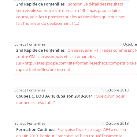
2nd Rapide de Fontenilles :
Bonsoir, Le détail des résultats
sera visible sur notre site demain à 14h, mais pour la faire
courte, voici les 8 premiers sur les 40 candidats qui nous ont
fait l’honneur du déplacement ! (…)
Echecs Fontenilles
Octobre
2nd Rapide de Fontenilles :
On se réveille, J-4 ! Faites comme Eric PRIE
, notre GMI carcassonnais et ses camarades,
[url=http://sites.google.com/site/fontenillesechecs/competitions/
rapide-fontenilles/pre-inscripti
Echecs Fontenilles
Octobre 2013
Coupe J.C. LOUBATIERE Saison 2013-2014 :
Quelqu’un pour
donner les résultats ?
Echecs Fontenilles
Octobre 2013
Formation Continue :
Françoise Cwiek Le stage AF4 a eu lieu
en juin 2013. Bonjour Françoise, J’ai bien trouvé l’examen le