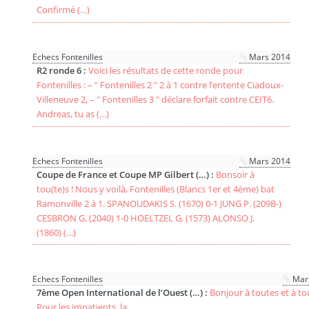
Confirmé (…)
Echecs Fontenilles
Mars 2014
R2 ronde 6 :
Voici les résultats de cette ronde pour
Fontenilles : – " Fontenilles 2 " 2 à 1 contre l’entente Ciadoux-
Villeneuve 2, – " Fontenilles 3 " déclare forfait contre CEIT6.
Andreas, tu as (…)
Echecs Fontenilles
Mars 2014
Coupe de France et Coupe MP Gilbert (…) :
Bonsoir à
tou(te)s ! Nous y voilà, Fontenilles (Blancs 1er et 4ème) bat
Ramonville 2 à 1. SPANOUDAKIS S. (1670) 0-1 JUNG P. (209B-)
CESBRON G. (2040) 1-0 HOELTZEL G. (1573) ALONSO J.
(1860) (…)
Echecs Fontenilles
Mar
7ème Open International de l’Ouest (…) :
Bonjour à toutes et à to
Pour les impatients, la