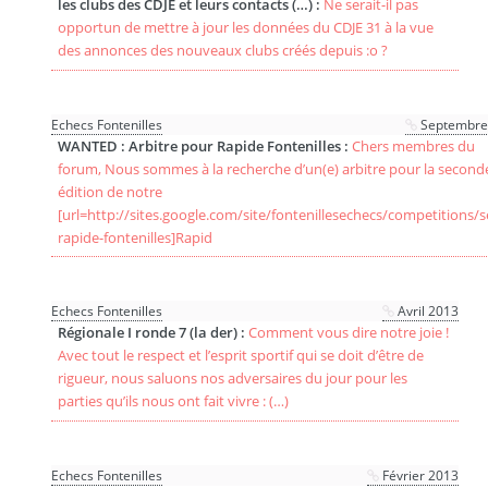
les clubs des CDJE et leurs contacts (…) :
Ne serait-il pas
opportun de mettre à jour les données du CDJE 31 à la vue
des annonces des nouveaux clubs créés depuis :o ?
Echecs Fontenilles
Septembre
WANTED : Arbitre pour Rapide Fontenilles :
Chers membres du
forum, Nous sommes à la recherche d’un(e) arbitre pour la seconde
édition de notre
[url=http://sites.google.com/site/fontenillesechecs/competitions/
rapide-fontenilles]Rapid
Echecs Fontenilles
Avril 2013
Régionale I ronde 7 (la der) :
Comment vous dire notre joie !
Avec tout le respect et l’esprit sportif qui se doit d’être de
rigueur, nous saluons nos adversaires du jour pour les
parties qu’ils nous ont fait vivre : (…)
Echecs Fontenilles
Février 2013