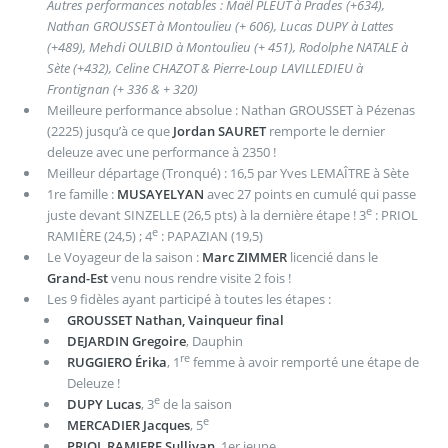
Autres performances notables : Maël PLEUT à Prades (+634),
Nathan GROUSSET à Montoulieu (+ 606), Lucas DUPY à Lattes
(+489), Mehdi OULBID à Montoulieu (+ 451), Rodolphe NATALE à
Sète (+432), Celine CHAZOT & Pierre-Loup LAVILLEDIEU à
Frontignan (+ 336 & + 320)
Meilleure performance absolue : Nathan GROUSSET à Pézenas
(2225) jusqu’à ce que
Jordan SAURET
remporte le dernier
deleuze avec une performance à 2350 !
Meilleur départage (Tronqué) : 16,5 par Yves LEMAÎTRE à Sète
1re famille :
MUSAYELYAN
avec 27 points en cumulé qui passe
e
juste devant SINZELLE (26,5 pts) à la dernière étape ! 3
: PRIOL
e
RAMIÈRE (24,5) ; 4
: PAPAZIAN (19,5)
Le Voyageur de la saison :
Marc ZIMMER
licencié dans le
Grand-Est
venu nous rendre visite 2 fois !
Les 9 fidèles ayant participé à toutes les étapes :
GROUSSET Nathan, Vainqueur final
DEJARDIN Gregoire
, Dauphin
re
RUGGIERO Érika
, 1
femme à avoir remporté une étape de
Deleuze !
e
DUPY Lucas
, 3
de la saison
e
MERCADIER Jacques
, 5
PRIOL RAMIERE Sullivan
, 1er jeune