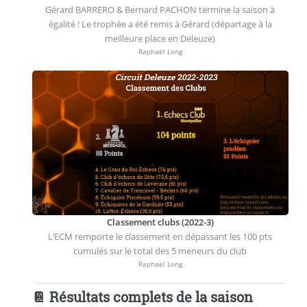
Gérard BARRERO & Bernard PACHON termine la saison à
égalité ! Le trophée a été remis à Gérard (départage à la
meilleure place en Deleuze)
Raphaël Long
Classement clubs (2022-3)
L’ECM remporte le classement en dépassant les 100 pts
cumulés sur le total des 5 meneurs du club
Raphaël Long
📔 Résultats complets de la saison