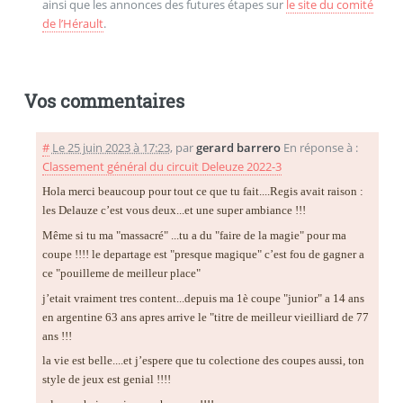
ainsi que les annonces des futures étapes sur
le site du comité
de l’Hérault
.
Vos commentaires
#
Le 25 juin 2023 à 17:23
,
par
gerard barrero
En réponse à :
Classement général du circuit Deleuze 2022-3
Hola merci beaucoup pour tout ce que tu fait....Regis avait raison :
les Delauze c’est vous deux...et une super ambiance !!!
Même si tu ma "massacré" ...tu a du "faire de la magie" pour ma
coupe !!!! le departage est "presque magique" c’est fou de gagner a
ce "pouilleme de meilleur place"
j’etait vraiment tres content...depuis ma 1è coupe "junior" a 14 ans
en argentine 63 ans apres arrive le "titre de meilleur vieilliard de 77
ans !!!
la vie est belle....et j’espere que tu colectione des coupes aussi, ton
style de jeux est genial !!!!