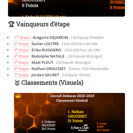
🏆 Vainqueurs d’étape
re
1
étape
:
Grégoire DEJARDIN
-
L’échiquier Pradéen
e
2
étape
:
Xavier LOUTRE
-
Club d’échecs de Sète
e
3
étape
:
Érika RUGGIERO
-
Club d’échecs de Sète
e
4
étape
:
Rodolphe NATALE
-
L’échiquier Brissagol
e
5
étape
:
Maël PLEUT
-
L’échiquier Brissagol
e
6
étape
:
Nathan GROUSSET
-
Échecs Club Montpellier
e
7
étape
:
Jordan SAURET
-
Échiquier Nîmois
🥇 Classements (Visuels)