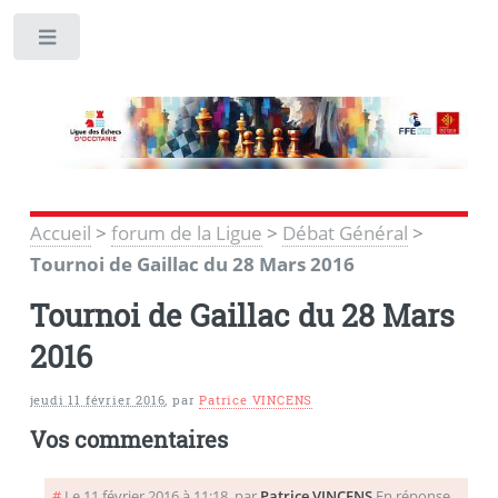
Toggle
Accueil
>
forum de la Ligue
>
Débat Général
>
Tournoi de Gaillac du 28 Mars 2016
Tournoi de Gaillac du 28 Mars
2016
jeudi 11 février 2016
,
par
Patrice VINCENS
Vos commentaires
#
Le 11 février 2016 à 11:18
,
par
Patrice VINCENS
En réponse