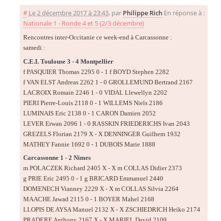
#
Le 2 décembre 2017 à 23:43
,
par
Philippe Rich
En réponse à :
Nationale 1 - Ronde 4 et 5 (2/3 décembre)
Rencontres inter-Occitanie ce week-end à Carcassonne :
samedi :
C.E.I. Toulouse 3 - 4 Montpellier
f PASQUIER Thomas 2295 0 - 1 f BOYD Stephen 2282
f VAN ELST Andreas 2262 1 - 0 GROLLEMUND Bertrand 2167
LACROIX Romain 2246 1 - 0 VIDAL Llewellyn 2202
PIERI Pierre-Louis 2118 0 - 1 WILLEMS Niels 2186
LUMINAIS Eric 2138 0 - 1 CARON Damien 2052
LEVER Erwan 2096 1 - 0 RASSKIN FRIEDERICHS Ivan 2043
GREZELS Florian 2179 X - X DENNINGER Guilhem 1932
MATHEY Fannie 1692 0 - 1 DUBOIS Marie 1888
Carcassonne 1 - 2 Nimes
m POLACZEK Richard 2405 X - X m COLLAS Didier 2373
g PRIE Eric 2495 0 - 1 g BRICARD Emmanuel 2440
DOMENECH Vianney 2229 X - X m COLLAS Silvia 2264
MAACHE Jawad 2115 0 - 1 BOYER Mahel 2168
LLOPIS DE AYSA Manuel 2132 X - X ZSCHIEDRICH Heiko 2174
PRADERE Anthony 2167 X - X MARIEL David 2109