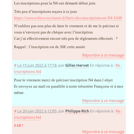
Les inscriptions pour la N4 ont démarré début juin.
Très peu d’inscriptions reçues à ce jour
https://www.echecs-occitanie.fr/Suivi-des-inscriptions-en-N4-1048
N’oubliez pas non plus de faire le virement et de me le préciser si
vous n’envoyez pas de chèque avec l’inscription.
Car j’ai effectivement encore très peu de règlements effectués : ?
Rappel : l’inscription est de 30€ cette année
Répondre à ce message
#
Le 15 juin 2022 à 17:18
,
par
Gilles Hervet
En réponse à :
Re :
Inscriptions N4
Pour le virement merci de préciser inscription N4 dans l objet
Et envoyez un mail en parallèle à notre trésorière Françoise et à moi
même.
Répondre à ce message
#
Le 20 juin 2022 à 12:05
,
par
Philippe Rich
En réponse à :
Re :
Inscriptions N4
J-10 !
Répondre à ce message