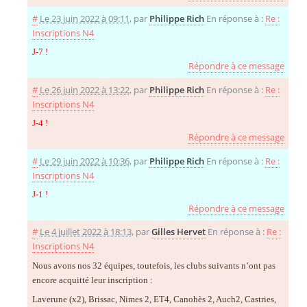
#
Le 23 juin 2022 à 09:11
,
par
Philippe Rich
En réponse à :
Re :
Inscriptions N4
J-7 !
Répondre à ce message
#
Le 26 juin 2022 à 13:22
,
par
Philippe Rich
En réponse à :
Re :
Inscriptions N4
J-4 !
Répondre à ce message
#
Le 29 juin 2022 à 10:36
,
par
Philippe Rich
En réponse à :
Re :
Inscriptions N4
J-1 !
Répondre à ce message
#
Le 4 juillet 2022 à 18:13
,
par
Gilles Hervet
En réponse à :
Re :
Inscriptions N4
Nous avons nos 32 équipes, toutefois, les clubs suivants n’ont pas
encore acquitté leur inscription :
Laverune (x2), Brissac, Nimes 2, ET4, Canohès 2, Auch2, Castries,