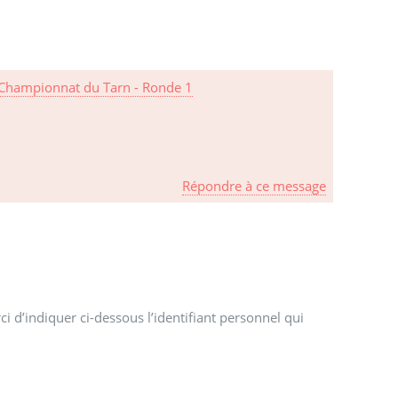
Championnat du Tarn - Ronde 1
Répondre à ce message
i d’indiquer ci-dessous l’identifiant personnel qui