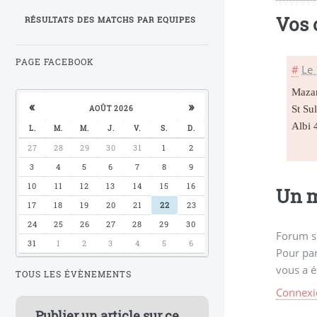
Vos
RÉSULTATS DES MATCHS PAR EQUIPES
PAGE FACEBOOK
#
Le
Mazam
«
»
St Su
AOÛT 2026
Albi 4
L.
M.
M.
J.
V.
S.
D.
27
28
29
30
31
1
2
3
4
5
6
7
8
9
10
11
12
13
14
15
16
Un m
17
18
19
20
21
22
23
24
25
26
27
28
29
30
Forum s
31
1
2
3
4
5
6
Pour par
vous a é
TOUS LES ÉVÈNEMENTS
Connexi
Publier un article sur ce