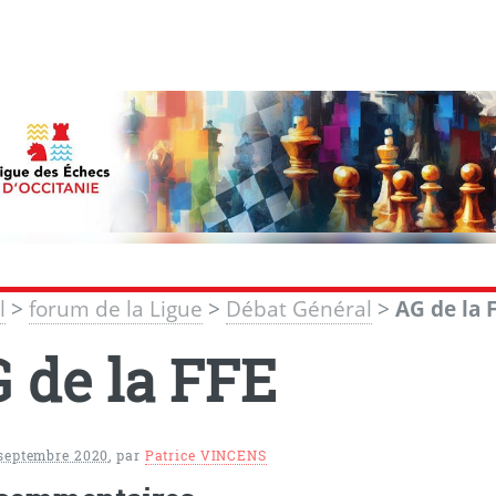
l
>
forum de la Ligue
>
Débat Général
>
AG de la 
 de la FFE
 septembre 2020
,
par
Patrice VINCENS