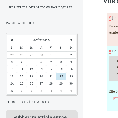
Vos
RÉSULTATS DES MATCHS PAR EQUIPES
#
Le
PAGE FACEBOOK
En ra
Asniè
«
»
AOÛT 2026
L.
M.
M.
J.
V.
S.
D.
#
Le
27
28
29
30
31
1
2
3
4
5
6
7
8
9
10
11
12
13
14
15
16
17
18
19
20
21
22
23
24
25
26
27
28
29
30
31
1
2
3
4
5
6
Elle é
http:
TOUS LES ÉVÈNEMENTS
Publier un article sur ce