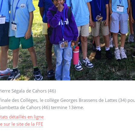
Pierre Ségala de Cahors (46)
Collèges, le collège Georges Brassens de Lattes (34) pour l’académie de Montpellier finit 12ème tandis que le
 Gambetta de Cahors (46) termine 13ème.
tats détaillés en ligne
le sur le site de la FFE