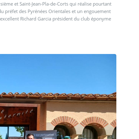
isième et Saint-Jean-Pla-de-Corts qui réalise pourtant
s du préfet des Pyrénées Orientales et un engouement
l’excellent Richard Garcia président du club éponyme