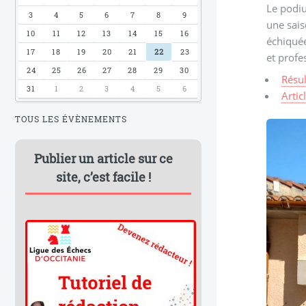
Le podiu
3
4
5
6
7
8
9
une sais
10
11
12
13
14
15
16
échiquée
17
18
19
20
21
22
23
et profe
24
25
26
27
28
29
30
Résul
31
1
2
3
4
5
6
Artic
TOUS LES ÉVÈNEMENTS
Publier un article sur ce
site, c’est facile !