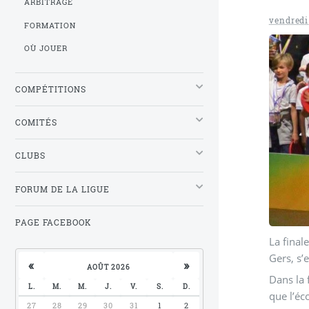
ARBITRAGE
vendredi
FORMATION
OÙ JOUER
COMPÉTITIONS
COMITÉS
CLUBS
FORUM DE LA LIGUE
PAGE FACEBOOK
La final
Gers, s’
«
»
AOÛT 2026
Dans la 
L.
M.
M.
J.
V.
S.
D.
que l’éc
27
28
29
30
31
1
2