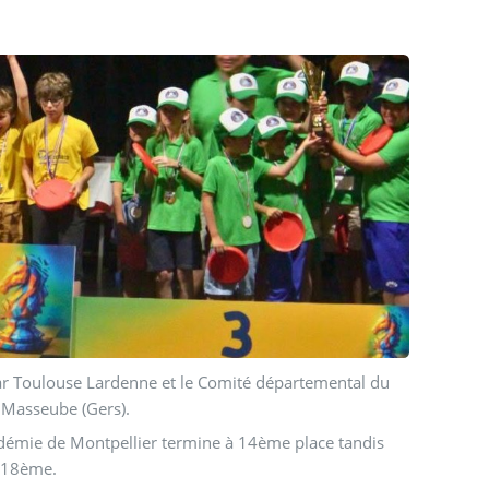
par Toulouse Lardenne et le Comité départemental du
 Masseube (Gers).
académie de Montpellier termine à 14ème place tandis
t 18ème.