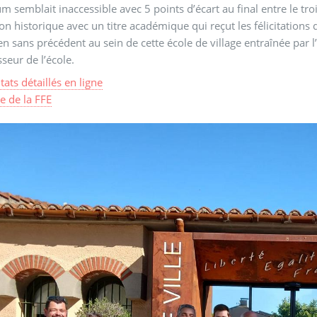
m semblait inaccessible avec 5 points d’écart au final entre le tro
on historique avec un titre académique qui reçut les félicitation
n sans précédent au sein de cette école de village entraînée par 
sseur de l’école.
tats détaillés en ligne
le de la FFE