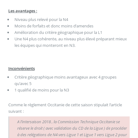
Les avantages :
Niveau plus relevé pour la N4
Moins de forfaits et donc moins d’amendes
Amélioration du critère géographique pour la L1
Une N4 plus cohérente, au niveau plus élevé préparant mieux
les équipes qui monteront en N3.
Inconvénients
Critère géographique moins avantageux avec 4 groupes
qu’avec 5
1 qualifié de moins pour la N3
Comme le règlement Occitanie de cette saison stipulait l’article
suivant :
A l’intersaison 2018 , la Commission Technique Occitanie se
réserve le droit ( avec validation du CD de la Ligue ) de procéder
à des relégations de N4 vers Ligue 1 et Ligue 1 vers Ligue 2 pour