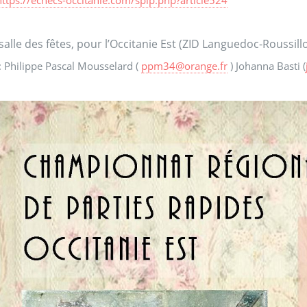
https://echecs-occitanie.com/spip.php?article524
 salle des fêtes, pour l’Occitanie Est (ZID Languedoc-Roussill
: Philippe Pascal Mousselard (
ppm34
@
orange.fr
) Johanna Basti (