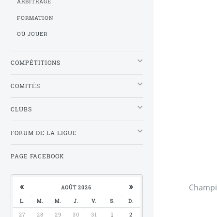
ARBITRAGE
FORMATION
OÙ JOUER
COMPÉTITIONS
COMITÉS
CLUBS
FORUM DE LA LIGUE
PAGE FACEBOOK
«
»
Champio
AOÛT 2026
L.
M.
M.
J.
V.
S.
D.
27
28
29
30
31
1
2