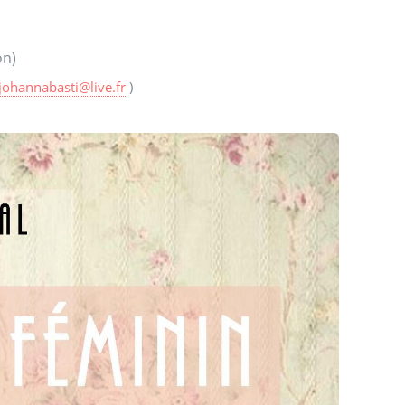
on)
johannabasti
@
live.fr
)