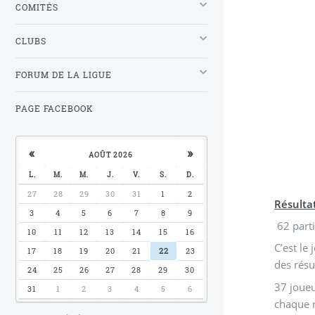
COMITÉS
CLUBS
FORUM DE LA LIGUE
PAGE FACEBOOK
«
»
AOÛT 2026
L.
M.
M.
J.
V.
S.
D.
27
28
29
30
31
1
2
Résulta
3
4
5
6
7
8
9
62 part
10
11
12
13
14
15
16
C’est le
17
18
19
20
21
22
23
des résu
24
25
26
27
28
29
30
37 joueu
31
1
2
3
4
5
6
chaque 