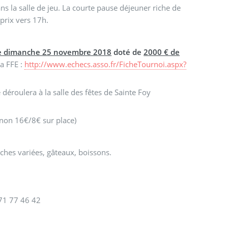
s la salle de jeu. La courte pause déjeuner riche de
prix vers 17h.
e dimanche 25 novembre 2018
doté de
2000 € de
la FFE :
http://www.echecs.asso.fr/FicheTournoi.aspx?
roulera à la salle des fêtes de Sainte Foy
sinon 16€/8€ sur place)
ches variées, gâteaux, boissons.
1 77 46 42