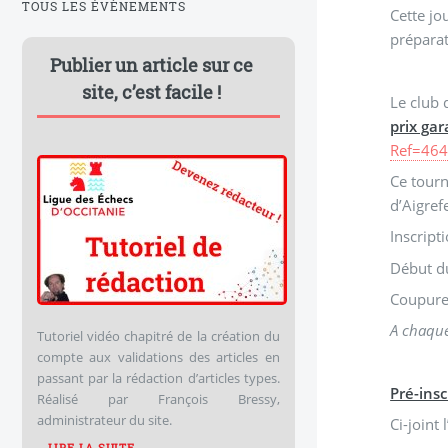
TOUS LES ÉVÈNEMENTS
Cette jo
préparat
Publier un article sur ce
site, c’est facile !
Le club 
prix gar
Ref=46
Ce tourn
d’Aigref
Inscript
Début du
Coupure 
A chaque 
Tutoriel vidéo chapitré de la création du
compte aux validations des articles en
passant par la rédaction d’articles types.
Pré-insc
Réalisé par François Bressy,
administrateur du site.
Ci-joint 