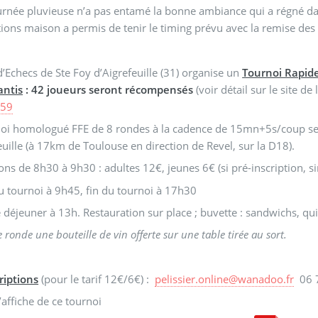
urnée pluvieuse n’a pas entamé la bonne ambiance qui a régné dan
ions maison a permis de tenir le timing prévu avec la remise des 
d’Echecs de Ste Foy d’Aigrefeuille (31) organise un
Tournoi Rapid
antis
: 42 joueurs seront récompensés
(voir détail sur le site de 
459
oi homologué FFE de 8 rondes à la cadence de 15mn+5s/coup se dé
euille (à 17km de Toulouse en direction de Revel, sur la D18).
ions de 8h30 à 9h30 : adultes 12€, jeunes 6€ (si pré-inscription, 
 tournoi à 9h45, fin du tournoi à 17h30
déjeuner à 13h. Restauration sur place ; buvette : sandwichs, qui
ronde une bouteille de vin offerte sur une table tirée au sort.
riptions
(pour le tarif 12€/6€) :
pelissier.online
@
wanadoo.fr
06 7
l’affiche de ce tournoi