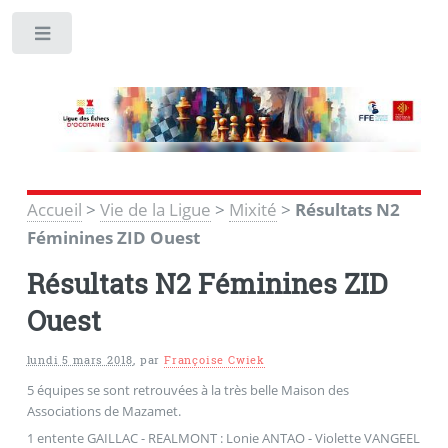
Toggle
Accueil
>
Vie de la Ligue
>
Mixité
>
Résultats N2
Féminines ZID Ouest
Résultats N2 Féminines ZID
Ouest
lundi 5 mars 2018
,
par
Françoise Cwiek
5 équipes se sont retrouvées à la très belle Maison des
Associations de Mazamet.
1 entente GAILLAC - REALMONT : Lonie ANTAO - Violette VANGEEL