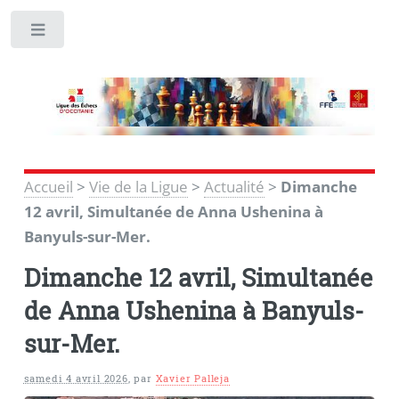
Toggle
Accueil
>
Vie de la Ligue
>
Actualité
>
Dimanche
12 avril, Simultanée de Anna Ushenina à
Banyuls-sur-Mer.
Dimanche 12 avril, Simultanée
de Anna Ushenina à Banyuls-
sur-Mer.
samedi 4 avril 2026
,
par
Xavier Palleja