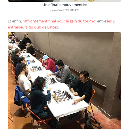
Une finale mouvementée
Jean-Fred FOURNIER
Et enfin,
l’affrontement final pour le gain du tournoi
entre
les 2
entraîneurs du club de Lattes
.