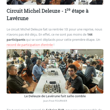
re
Circuit Michel Deleuze - 1
étape à
Lavérune
Le circuit Michel Deleuze fait sa rentrée ! Et pour une reprise, nous
n’avons pas été déçu. En effet, ce ne sont pas moins de
144
participants
qui se sont déplacés pour cette première étape. Un
record de participation d’entrée
!
Le Deleuze de Lavérune fait salle comble
Jean-Fred FOURNIER