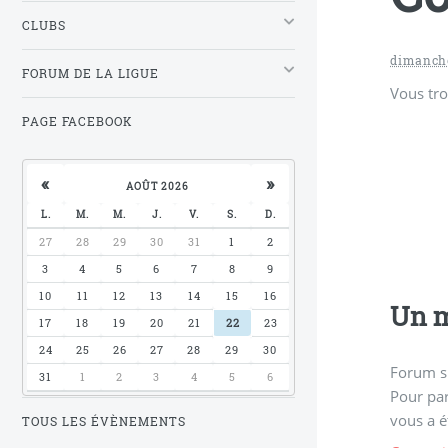
CLUBS
dimanche
FORUM DE LA LIGUE
Vous tro
PAGE FACEBOOK
«
»
AOÛT 2026
L.
M.
M.
J.
V.
S.
D.
27
28
29
30
31
1
2
3
4
5
6
7
8
9
10
11
12
13
14
15
16
Un m
17
18
19
20
21
22
23
24
25
26
27
28
29
30
Forum s
31
1
2
3
4
5
6
Pour par
vous a é
TOUS LES ÉVÈNEMENTS