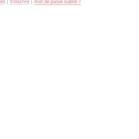
on
|
S’inscrire
|
mot de passe oublié ?