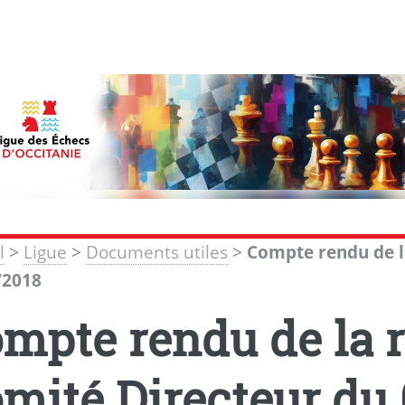
l
>
Ligue
>
Documents utiles
>
Compte rendu de l
/2018
mpte rendu de la 
mité Directeur du 