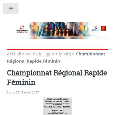
Toggle
Accueil
>
Vie de la Ligue
>
Mixité
>
Championnat
Régional Rapide Féminin
Championnat Régional Rapide
Féminin
lundi 27 février 2017