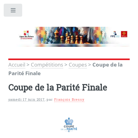
Toggle
Accueil
>
Compétitions
>
Coupes
>
Coupe de la
Parité Finale
Coupe de la Parité Finale
samedi 17 juin 2017
,
par
François Bressy