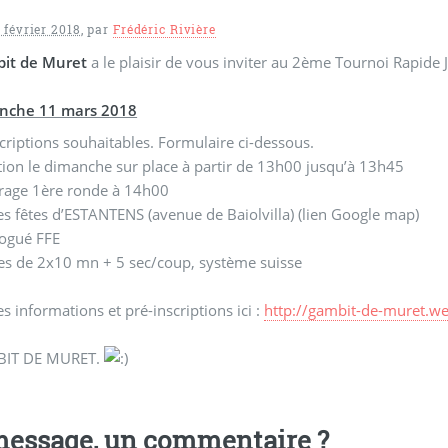
 février 2018
,
par
Frédéric Rivière
it de Muret
a le plaisir de vous inviter au 2ème Tournoi Rapide
nche 11 mars 2018
scriptions souhaitables. Formulaire ci-dessous.
ption le dimanche sur place à partir de 13h00 jusqu’à 13h45
rage 1ère ronde à 14h00
des fêtes d’ESTANTENS (avenue de Baiolvilla) (lien Google map)
ogué FFE
des de 2x10 mn + 5 sec/coup, système suisse
es informations et pré-inscriptions ici :
http://gambit-de-muret.we
BIT DE MURET.
essage, un commentaire ?