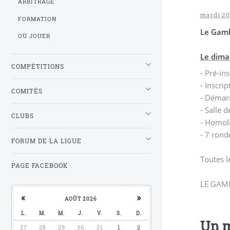
ARBITRAGE
mardi 20
FORMATION
Le Gamb
OÙ JOUER
Le dima
COMPÉTITIONS
- Pré-in
- Inscri
COMITÉS
- Démar
- Salle 
CLUBS
- Homol
- 7 ron
FORUM DE LA LIGUE
Toutes l
PAGE FACEBOOK
LE GAM
«
»
AOÛT 2026
L.
M.
M.
J.
V.
S.
D.
Un m
27
28
29
30
31
1
2