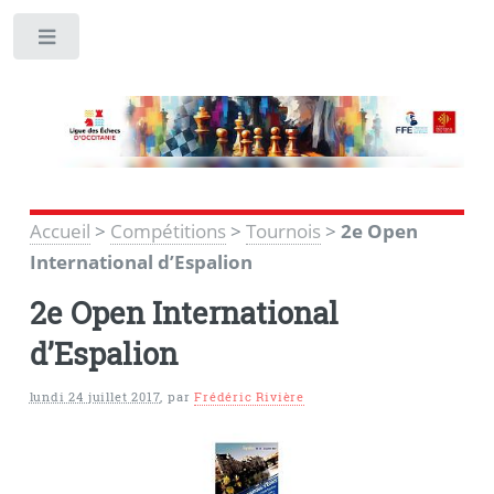
Toggle
Accueil
>
Compétitions
>
Tournois
>
2e Open
International d’Espalion
2e Open International
d’Espalion
lundi 24 juillet 2017
,
par
Frédéric Rivière