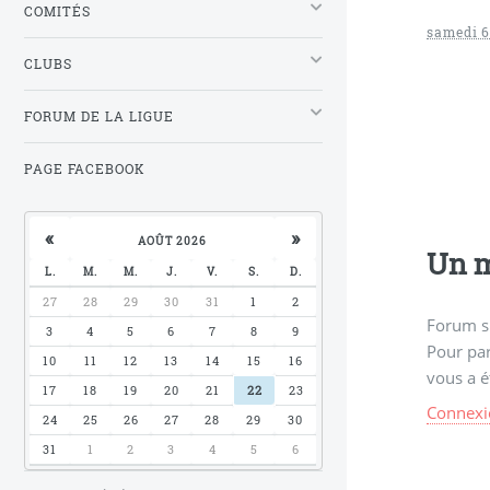
COMITÉS
samedi 6
CLUBS
FORUM DE LA LIGUE
PAGE FACEBOOK
«
»
AOÛT 2026
Un m
L.
M.
M.
J.
V.
S.
D.
27
28
29
30
31
1
2
Forum s
3
4
5
6
7
8
9
Pour par
10
11
12
13
14
15
16
vous a é
17
18
19
20
21
22
23
Connexi
24
25
26
27
28
29
30
31
1
2
3
4
5
6