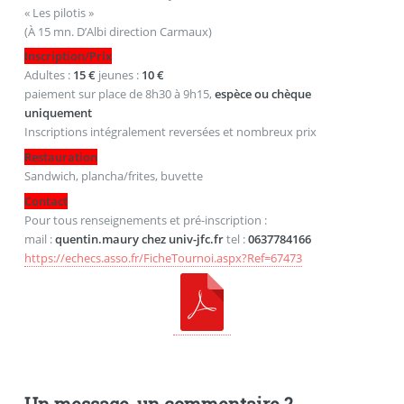
« Les pilotis »
(À 15 mn. D’Albi direction Carmaux)
Inscription/Prix
Adultes :
15 €
jeunes :
10 €
paiement sur place de 8h30 à 9h15,
espèce ou chèque
uniquement
Inscriptions intégralement reversées et nombreux prix
Restauration
Sandwich, plancha/frites, buvette
Contact
Pour tous renseignements et pré-inscription :
mail :
quentin.maury
chez
univ-jfc.fr
tel :
0637784166
https://echecs.asso.fr/FicheTournoi.aspx?Ref=67473