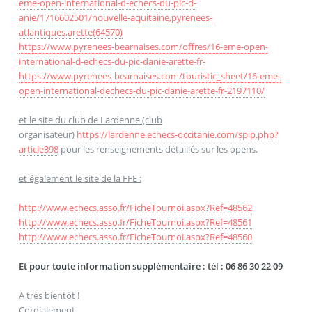
eme-open-international-d-echecs-du-pic-d-
anie/1716602501/nouvelle-aquitaine,pyrenees-
atlantiques,arette(64570)
https://www.pyrenees-bearnaises.com/offres/16-eme-open-
international-d-echecs-du-pic-danie-arette-fr-
https://www.pyrenees-bearnaises.com/touristic_sheet/16-eme-
open-international-dechecs-du-pic-danie-arette-fr-2197110/
et le site du club de Lardenne (club
organisateur)
https://lardenne.echecs-occitanie.com/spip.php?
article398
pour les renseignements détaillés sur les opens.
et également le site de la FFE :
http://www.echecs.asso.fr/FicheTournoi.aspx?Ref=48562
http://www.echecs.asso.fr/FicheTournoi.aspx?Ref=48561
http://www.echecs.asso.fr/FicheTournoi.aspx?Ref=48560
Et pour toute information supplémentaire : tél : 06 86 30 22 09
A très bientôt !
Cordialement,