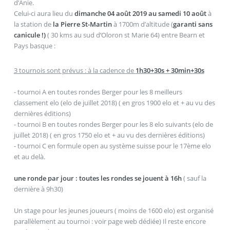
d’
Anie
.
Celui-ci aura lieu du
dimanche 04 août
2019 au samedi 10 août
à
la station de
la Pierre St-Martin
à 1700m d’altitude (
garanti sans
canicule !)
( 30 kms au sud d’Oloron st Marie 64) entre Bearn et
Pays basque :
3 tournois sont prévus : à la cadence de
1h30+30s + 30min+30s
- tournoi A en toutes rondes Berger pour les 8 meilleurs
classement elo (elo de juillet 2018) ( en gros 1900 elo et + au vu des
dernières éditions)
- tournoi B en toutes rondes Berger pour les 8 elo suivants (elo de
juillet 2018) ( en gros 1750 elo et + au vu des dernières éditions)
- tournoi C en formule open au système suisse pour le 17ème elo
et au delà.
une ronde par jour : toutes les rondes se jouent à 16h
( sauf la
dernière à 9h30)
Un stage pour les jeunes joueurs ( moins de 1600 elo) est organisé
parallèlement au tournoi : voir page web dédiée) Il reste encore