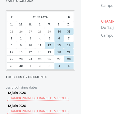
PAGE FACEBOOK
Campus
«
»
JUIN 2026
CHAMP
L.
M.
M.
J.
V.
S.
D.
Du
12 
25
26
27
28
29
30
31
Campus
1
2
3
4
5
6
7
8
9
10
11
12
13
14
15
16
17
18
19
20
21
22
23
24
25
26
27
28
29
30
1
2
3
4
5
TOUS LES ÉVÈNEMENTS
Les prochaines dates
12
juin
2026
CHAMPIONNAT DE FRANCE DES ECOLES
12
juin
2026
CHAMPIONNAT DE FRANCE DES ECOLES