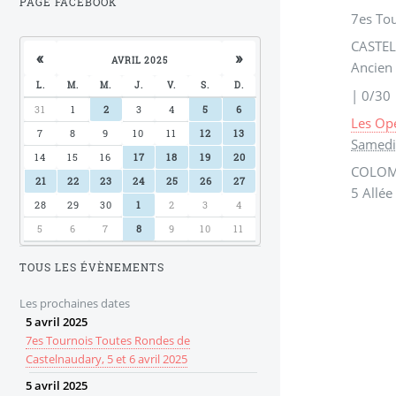
PAGE FACEBOOK
7es To
CASTE
«
»
AVRIL 2025
Ancien 
L.
M.
M.
J.
V.
S.
D.
|
0/30
31
1
2
3
4
5
6
Les Op
7
8
9
10
11
12
13
Samedi
14
15
16
17
18
19
20
COLOM
21
22
23
24
25
26
27
5 Allée
28
29
30
1
2
3
4
5
6
7
8
9
10
11
TOUS LES ÉVÈNEMENTS
Les prochaines dates
5
avril
2025
7es Tournois Toutes Rondes de
Castelnaudary, 5 et 6 avril 2025
5
avril
2025